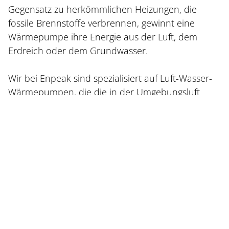
Gegensatz zu herkömmlichen Heizungen, die
fossile Brennstoffe verbrennen, gewinnt eine
Wärmepumpe ihre Energie aus der Luft, dem
Erdreich oder dem Grundwasser.
Wir bei Enpeak sind spezialisiert auf Luft-Wasser-
Wärmepumpen, die die in der Umgebungsluft
gespeicherte Wärme aufnehmen und zur
Beheizung verwenden. Diese Technologie arbeitet
unabhängig von fossilen Brennstoffen und
reduziert aktiv den CO
₂
-Ausstoß. Sie ist eine
nachhaltige Wahl, da sie überwiegend kostenlose
Umweltenergie nutzt und nur einen geringen
Stromanteil benötigt. Die Wärmepumpe
funktioniert ähnlich wie ein umgekehrter
Kühlschrank: Statt Wärme abzuführen, wird die